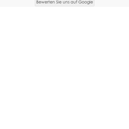
Bewerten Sie uns auf Google
oder direkt und anonym
Vielen Dank für diesen
Alles war sehr gut für
tollen Kurs heute bei
mich
der ANB.
Fachkompetenz mit
Humor und bildhafte
Darstellung hat bei mir
für anwendbare
Wissen gesorgt 🤗