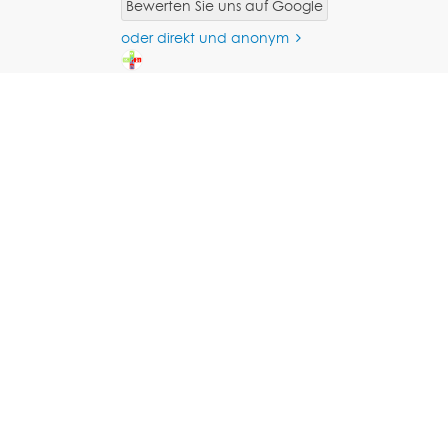
Bewerten Sie uns auf Google
oder direkt und anonym
Vielen lieben Dank an
Hallo,
die Dozentin.
ich fand den Kurs sehr
Auch ohne meine
ausführlich und habe
gewonnene
einiges dazugelernt.
Waschmaschine mit
Danke dafür . Bleibt
trockner. (Scherz mit
wie ihr seid.
Waschmaschine). Es
LG Thomas A.
war ein total
entspannter Kurs und
vor allem sehr lustig.
Man merkte gleich sie
hat Ahnung wovon sie
sprach und Ahnung
hat.