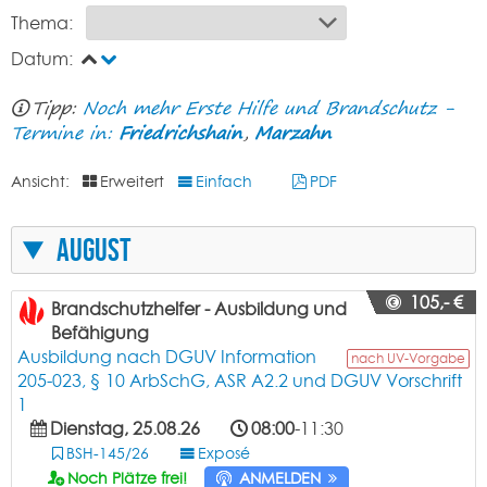
Thema:
Datum:
Tipp:
Noch mehr Erste Hilfe und Brandschutz -
Termine in:
Friedrichshain
,
Marzahn
Ansicht:
Erweitert
Einfach
PDF
August
105,- €
Brandschutzhelfer - Ausbildung und
Befähigung
Ausbildung nach DGUV Information
nach UV-Vorgabe
205-023, § 10 ArbSchG, ASR A2.2 und DGUV Vorschrift
1
Dienstag, 25.08.26
08:00
-11:30
BSH-145/26
Exposé
Noch Plätze frei!
ANMELDEN