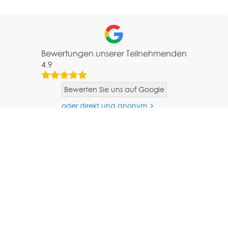
Bewertungen unserer Teilnehmenden
4.9
Bewerten Sie uns auf Google
oder direkt und anonym
Alles war sehr gut für
Es ist nichts zu
mich
verbessern. Es lief alles
zur vollsten
Zufriedenheit.