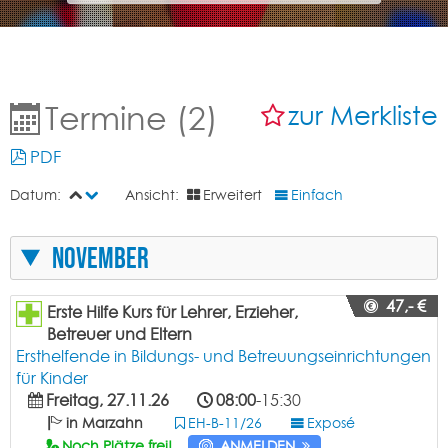
Termine (2)
zur Merkliste
PDF
Datum:
Ansicht:
Erweitert
Einfach
November
47,- €
Erste Hilfe Kurs für Lehrer, Erzieher,
Betreuer und Eltern
Ersthelfende in Bildungs- und Betreuungseinrichtungen
für Kinder
Freitag, 27.11.26
08:00
-15:30
in Marzahn
EH-B-11/26
Exposé
Noch Plätze frei!
ANMELDEN