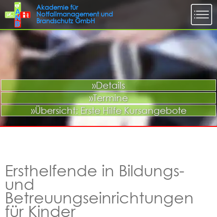
»Details
»Termine
»Übersicht: Erste Hilfe Kursangebote
Ersthelfende in Bildungs-
und
Betreuungseinrichtungen
für Kinder