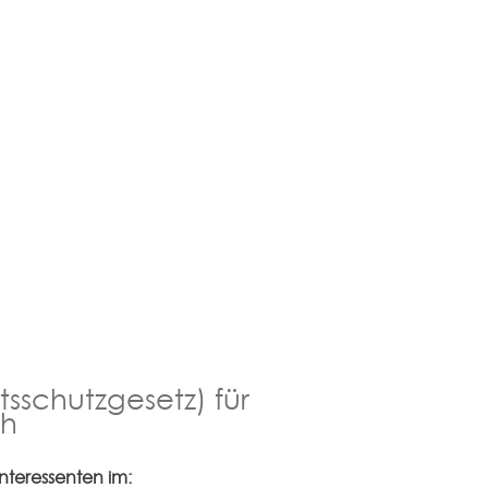
sschutzgesetz) für
ch
nteressenten im: