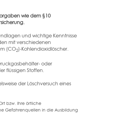
n Vorgaben wie dem §10
rsicherung.
rundlagen und wichtige Kenntnisse
nden mit verschiedenen
dem (CO
)-Kohlendioxidlöscher.
2
Druckgasbehälter- oder
 flüssigen Stoffen.
elsweise der Löschversuch eines
t bzw. Ihre örtliche
he Gefahrenquellen in die Ausbildung