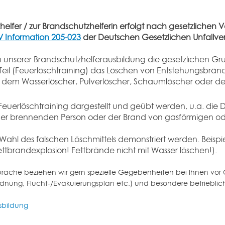
elfer / zur Brandschutzhelferin erfolgt nach gesetzliche
 Information 205-023
der Deutschen Gesetzlichen Unfallve
 in unserer Brandschutzhelferausbildung die gesetzlichen G
 Teil (Feuerlöschtraining) das Löschen von Entstehungsbrä
.B. dem Wasserlöscher, Pulverlöscher, Schaumlöscher oder 
euerlöschtraining dargestellt und geübt werden, u.a. die 
ner brennenden Person oder der Brand von gasförmigen oder
 Wahl des falschen Löschmittels demonstriert werden. Beispi
ttbrandexplosion! Fettbrände nicht mit Wasser löschen!).
ache beziehen wir gern spezielle Gegebenheiten bei Ihnen vor Or
dnung, Flucht-/Evakuierungsplan etc.) und besondere betrieblic
sbildung