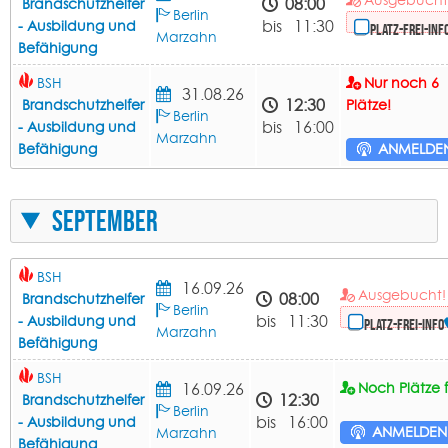
08:00
Brandschutzhelfer
Berlin
bis 11:30
- Ausbildung und
Platz-frei-Inf
Marzahn
Befähigung
BSH
Nur noch 6
31.08.26
12:30
Brandschutzhelfer
Plätze!
Berlin
bis 16:00
- Ausbildung und
Marzahn
Befähigung
ANMELDE
September
BSH
16.09.26
Ausgebuch
08:00
Brandschutzhelfer
Berlin
bis 11:30
- Ausbildung und
Platz-frei-Info
Marzahn
Befähigung
BSH
16.09.26
Noch Plätze f
12:30
Brandschutzhelfer
Berlin
bis 16:00
- Ausbildung und
ANMELDE
Marzahn
Befähigung