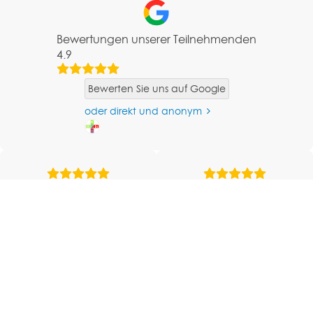
Bewertungen unserer Teilnehmenden
4.9
Bewerten Sie uns auf Google
oder direkt und anonym
Bewertung mit 5
ein großes Lob an Ihre
Sternen hinterlassen.
Dozentin.
Ausgezeichnet!
LG R. S.