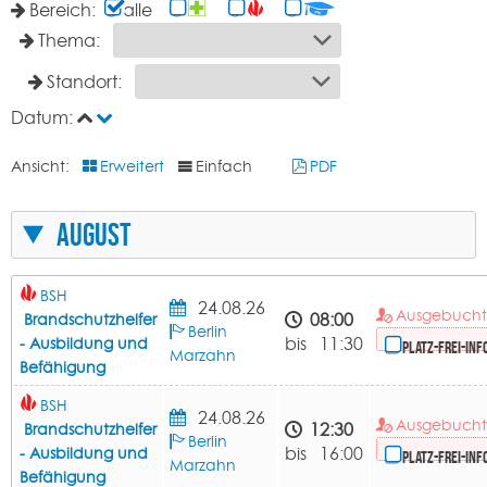
Bereich:
alle
Thema:
Standort:
Datum:
Ansicht:
Erweitert
Einfach
PDF
August
BSH
24.08.26
Ausgebuch
08:00
Brandschutzhelfer
Berlin
bis 11:30
- Ausbildung und
Platz-frei-Inf
Marzahn
Befähigung
BSH
24.08.26
Ausgebuch
12:30
Brandschutzhelfer
Berlin
bis 16:00
- Ausbildung und
Platz-frei-Inf
Marzahn
Befähigung