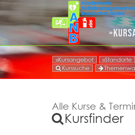
Kurs
»Kursangebot
»Standorte
Kurssuche
Themenwa
Alle Kurse & Termi
Kursfinder