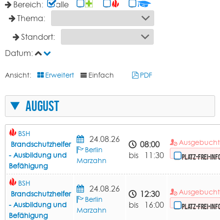
Bereich:
alle
Thema:
Standort:
Datum:
Ansicht:
Erweitert
Einfach
PDF
August
BSH
24.08.26
Ausgebuch
08:00
Brandschutzhelfer
Berlin
bis 11:30
- Ausbildung und
Platz-frei-Inf
Marzahn
Befähigung
BSH
24.08.26
Ausgebuch
12:30
Brandschutzhelfer
Berlin
bis 16:00
- Ausbildung und
Platz-frei-Inf
Marzahn
Befähigung