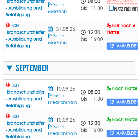
08:00
Brandschutzhelfer
Berlin
bis 11:30
- Ausbildung und
Platz-frei-Inf
Marzahn
Befähigung
BSH
Nur noch 6
31.08.26
12:30
Brandschutzhelfer
Plätze!
Berlin
bis 16:00
- Ausbildung und
Marzahn
Befähigung
ANMELDE
September
BSH
10.09.26
Noch Plätze 
08:00
Brandschutzhelfer
Berlin
bis 11:30
- Ausbildung und
ANMELDE
Friedrichshain
Befähigung
BSH
10.09.26
Noch Plätze 
12:30
Brandschutzhelfer
Berlin
bis 16:00
- Ausbildung und
ANMELDE
Friedrichshain
Befähigung