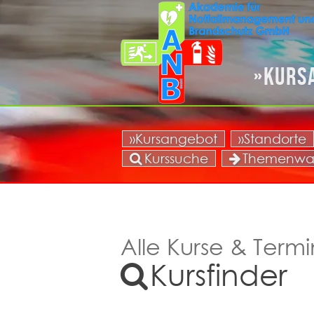
Kurs
»Kursangebot
»Standorte
Kurssuche
Themenwa
Alle Kurse & Termi
Kursfinder